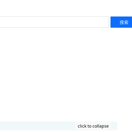
搜索
click to collapse