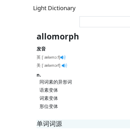
Light Dictionary
allomorph
发音
英 [ˈæləmɔ:f]
美 [ˈæləmɔrf]
n.
同词素的异形词
语素变体
词素变体
形位变体
单词词源