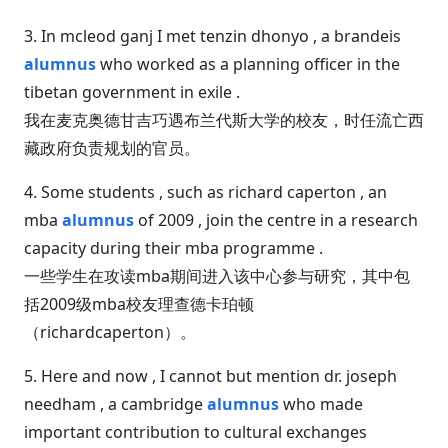
3. In mcleod ganj I met tenzin dhonyo , a brandeis
alumnus
who worked as a planning officer in the
tibetan government in exile .
我在麦克奥德甘吉巧遇布兰代斯大学的校友，时任流亡西
藏政府负责规划的官员。
4. Some students , such as richard caperton , an
mba
alumnus
of 2009 , join the centre in a research
capacity during their mba programme .
一些学生在攻读mba期间进入该中心参与研究，其中包
括2009级mba校友理查德卡珀顿
（richardcaperton）。
5. Here and now , I cannot but mention dr. joseph
needham , a cambridge
alumnus
who made
important contribution to cultural exchanges