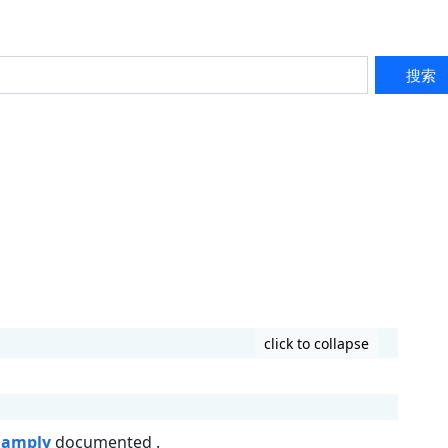
搜索
click to collapse
s
amply
documented .